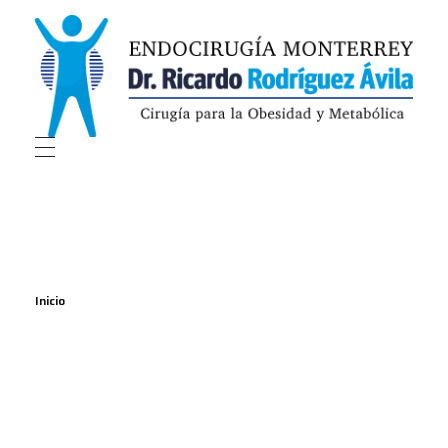
Endocirugía Monterrey
Endocirugía Monterrey
Inicio
All posts by :
endo-mty_blog