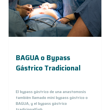
BAGUA o Bypass
Gástrico Tradicional
4
Nov 20
El bypass gástrico de una anastomosis
también llamado mini bypass gástrico o
BAGUA, y el bypass gástrico
tradicional&nb ...