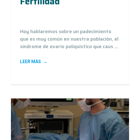
Fertilidad
22
Mar 21
Hoy hablaremos sobre un padecimiento
que es muy común en nuestra población, el
síndrome de ovario poliquístico que caus ...
LEER MÁS