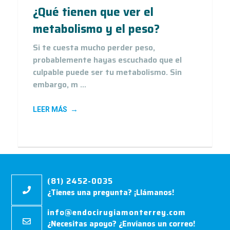
¿Qué tienen que ver el
metabolismo y el peso?
Si te cuesta mucho perder peso,
probablemente hayas escuchado que el
culpable puede ser tu metabolismo. Sin
embargo, m ...
LEER MÁS
(81) 2452-0035
¿Tienes una pregunta? ¡Llámanos!
info@endocirugiamonterrey.com
¿Necesitas apoyo? ¿Envíanos un correo!