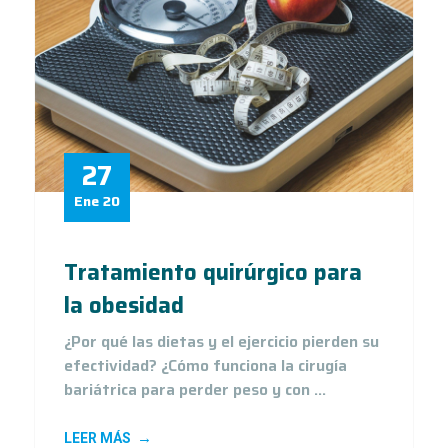
27
Ene 20
Tratamiento quirúrgico para
la obesidad
¿Por qué las dietas y el ejercicio pierden su
efectividad? ¿Cómo funciona la cirugía
bariátrica para perder peso y con ...
LEER MÁS