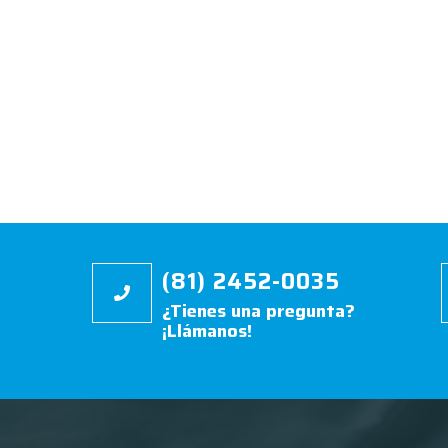
(81) 2452-0035
¿Tienes una pregunta?
¡Llámanos!