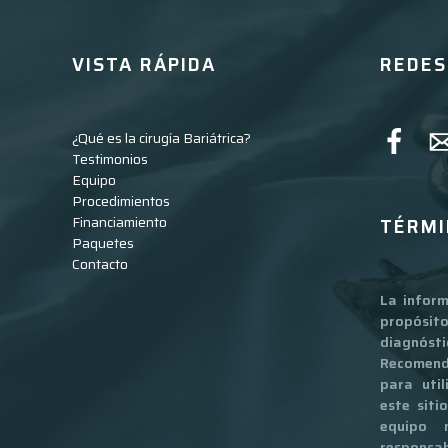
VISTA RÁPIDA
REDES
¿Qué es la cirugía Bariátrica?
Testimonios
Equipo
Procedimientos
Financiamiento
TÉRMI
Paquetes
Contacto
La infor
propós
diagnó
Recomend
para uti
este siti
equipo m
responsa