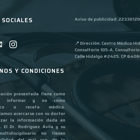
 SOCIALES
Aviso de publicidad
: 2233012
📍 Dirección: Centro Médico Hi
Consultorio 105-A. Consultorio
Calle Hidalgo #2425. CP 6406
NOS Y CONDICIONES
mación presentada tiene como
ito informar y no como
stico o receta médica.
amos acercarse con su doctor
lizar la información dada en
o. El Dr. Rodríguez Ávila y su
ultidisciplinario no tienen
bilidad del mal uso de la