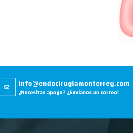
info@endocirugiamonterrey.com
¿Necesitas apoyo? ¿Envíanos un correo!