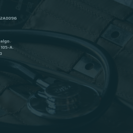
02A0096
dalgo.
 105-A.
0